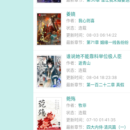
姜娆
作者：
我心则喜
状态：连载
更新时间：08-03 06:14:22
最新章节：
第71章 姻缘一线各纷纷
谁说她不能靠科举位极人臣
作者：
逝青山
状态：连载
更新时间：08-04 18:23:38
最新章节：
第一百二十二章 真假
菀殇
作者：
牧非
状态：连载
更新时间：07-10 01:41:35
最新章节：
四大内侍·清风篇（一）