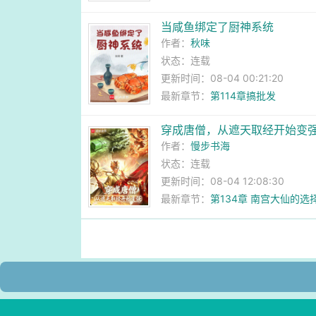
当咸鱼绑定了厨神系统
作者：
秋味
状态：连载
更新时间：08-04 00:21:20
最新章节：
第114章搞批发
穿成唐僧，从遮天取经开始变
作者：
慢步书海
状态：连载
更新时间：08-04 12:08:30
最新章节：
第134章 南宫大仙的