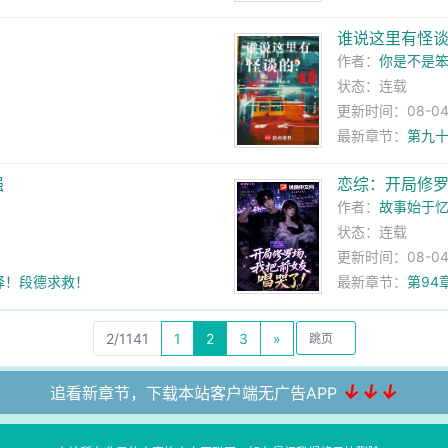
谁说这里有怪
作者：
你是不是
状态：连载
更新时间：08-04 0
最新章节：
第九十
强
恋综：开局修
作者：
故事始于
状态：连载
更新时间：08-04 0
选择！段德求救！
最新章节：
第94
2/1141
1
2
3
»
↓↓↓
追看新章节，下载本站客户端无广告APP