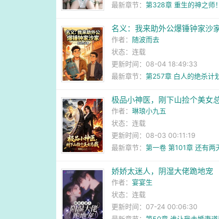
最新章节：
第328章 重生的神之师
名义：我来助外公爆锤钟家沙
作者：
随波而去
状态：连载
更新时间：08-04 18:49:33
最新章节：
第257章 白人的绝杀计
极品小神医，刚下山捡个美女
作者：
琳琅小九五
状态：连载
更新时间：08-03 00:11:19
最新章节：
第一卷 第101章 还有两
娇娇太迷人，阴湿大佬跪地宠
作者：
宴宴生
状态：连载
更新时间：07-24 00:06:30
最新章节：
第50章 谁让我未婚妻