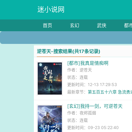
迷小说网
首页
玄幻
武侠
都
逆苍天-搜索结果(共17条记录)
[都市]我真是情痴啊
作者：
逆苍天
状态：连载
更新时间：12-13 17:29:53
最新章节：
第五百五十六章 急流勇
[玄幻]我持一剑，可逆苍天
作者：
夜烬孤烟
状态：连载
更新时间：09-23 05:22:40