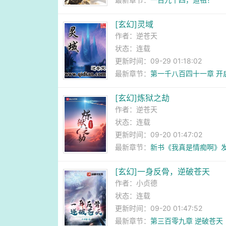
[玄幻]灵域
作者：
逆苍天
状态：连载
更新时间：09-29 01:18:02
最新章节：
第一千八百四十一章 开
[玄幻]炼狱之劫
作者：
逆苍天
状态：连载
更新时间：09-20 01:47:02
最新章节：
新书《我真是情痴啊》发
[玄幻]一身反骨，逆破苍天
作者：
小贞德
状态：连载
更新时间：09-20 01:47:52
最新章节：
第三百零九章 逆破苍天