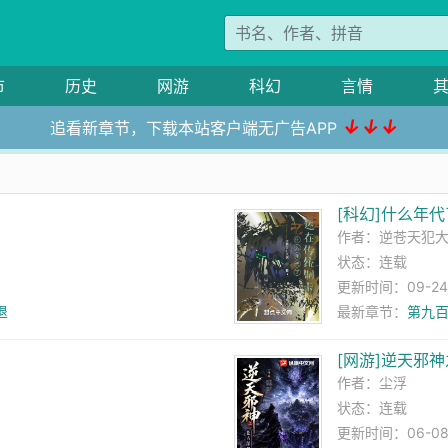
市
历史
网游
科幻
言情
↓↓↓
追看新章节，下载本站客户端无广告APP
[科幻]什么年
作者：
逆苍天犯
状态：连载
更新时间：09-24 0
退
最新章节：
第九百
[网游]逆天邪
作者：
尘浮
状态：连载
更新时间：06-08 