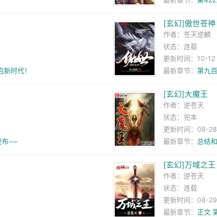
[玄幻]傲世苍神
作者：
苍天逆麟
状态：连载
更新时间：10-12 2
启新时代！
最新章节：
第九
[玄幻]大魔王
作者：
逆苍天
状态：完本
更新时间：08-28 2
布~~
最新章节：
总结
[玄幻]万域之王
作者：
逆苍天
状态：连载
更新时间：08-29 1
最新章节：
正文 