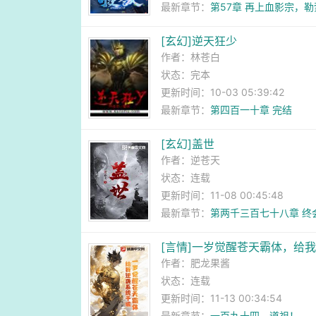
最新章节：
第57章 再上血影宗，勒
[玄幻]逆天狂少
作者：
林苍白
状态：完本
更新时间：10-03 05:39:42
最新章节：
第四百一十章 完结
[玄幻]盖世
作者：
逆苍天
状态：连载
更新时间：11-08 00:45:48
最新章节：
第两千三百七十八章 终
[言情]一岁觉醒苍天霸体，给
作者：
肥龙果酱
状态：连载
更新时间：11-13 00:34:54
最新章节：
一百九十四，道祖！