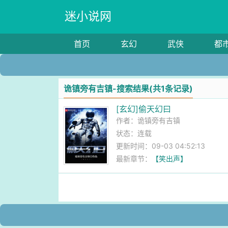
迷小说网
首页
玄幻
武侠
都
诡镇旁有吉镇-搜索结果(共1条记录)
[玄幻]偷天幻曰
作者：
诡镇旁有吉镇
状态：连载
更新时间：09-03 04:52:13
最新章节：
【笑出声】