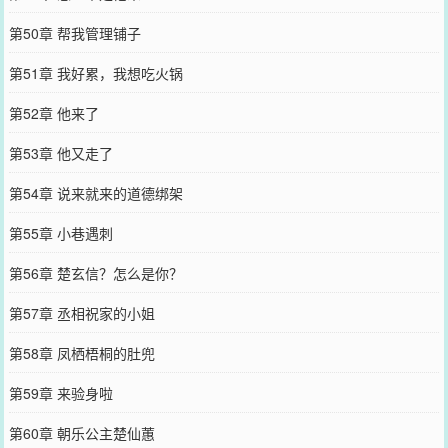
第50章 帮我管理铺子
第51章 我好累，我想吃火锅
第52章 他来了
第53章 他又走了
第54章 说来就来的道德绑架
第55章 小巷遇刺
第56章 楚玄信？怎么是你？
第57章 丞相祝家的小姐
第58章 凤栖梧桐的肚兜
第59章 来验身啦
第60章 朝乐公主楚仙蕙