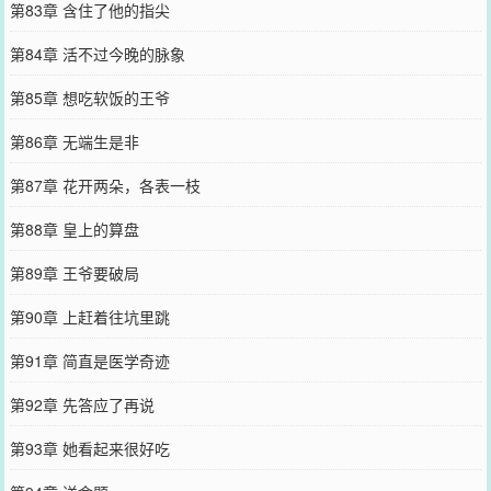
第83章 含住了他的指尖
第84章 活不过今晚的脉象
第85章 想吃软饭的王爷
第86章 无端生是非
第87章 花开两朵，各表一枝
第88章 皇上的算盘
第89章 王爷要破局
第90章 上赶着往坑里跳
第91章 简直是医学奇迹
第92章 先答应了再说
第93章 她看起来很好吃