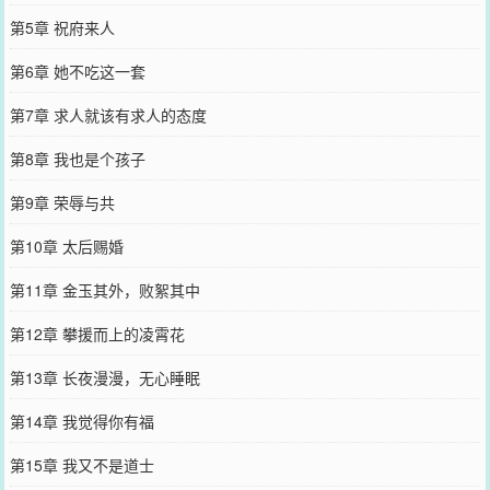
第5章 祝府来人
第6章 她不吃这一套
第7章 求人就该有求人的态度
第8章 我也是个孩子
第9章 荣辱与共
第10章 太后赐婚
第11章 金玉其外，败絮其中
第12章 攀援而上的凌霄花
第13章 长夜漫漫，无心睡眠
第14章 我觉得你有福
第15章 我又不是道士