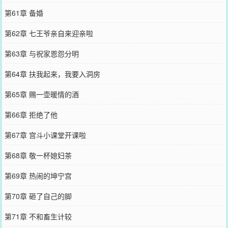
第61章 备婚
第62章 七王爷亲自来迎亲啦
第63章 与祝家恩怨分明
第64章 扶我起来，我要入洞房
第65章 赐一壶暖情的酒
第66章 拒绝了他
第67章 宫斗小课堂开课啦
第68章 敬一杯媳妇茶
第69章 热闹的坤宁宫
第70章 砸了自己的脚
第71章 不和畜生计较