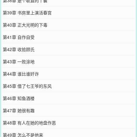
第38章 是个耿直的丫鬟
第39章 书房里上演活春宫
第40章 正大光明的下毒
第41章 自作自受
第42章 收拾顾氏
第43章 一败涂地
第44章 谁比谁奸诈
第45章 借了七王爷的东风
第46章 知鱼酒楼
第47章 她很有趣
第48章 有人在她的地盘作恶
第49章 怎么不是他来