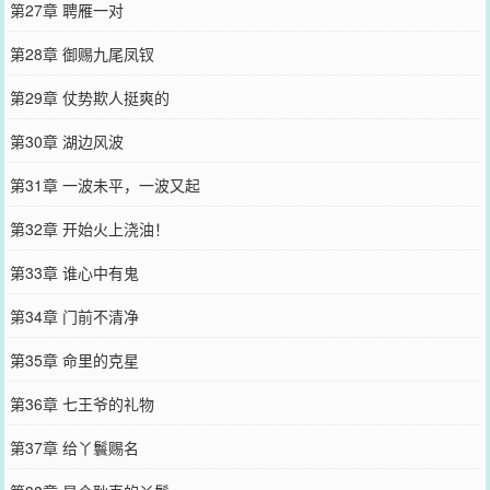
第27章 聘雁一对
第28章 御赐九尾凤钗
第29章 仗势欺人挺爽的
第30章 湖边风波
第31章 一波未平，一波又起
第32章 开始火上浇油！
第33章 谁心中有鬼
第34章 门前不清净
第35章 命里的克星
第36章 七王爷的礼物
第37章 给丫鬟赐名