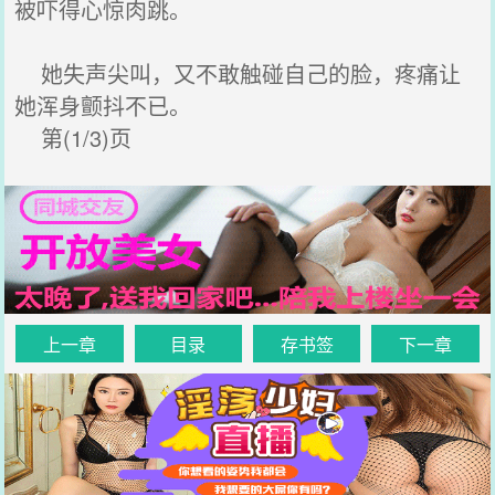
被吓得心惊肉跳。
她失声尖叫，又不敢触碰自己的脸，疼痛让
她浑身颤抖不已。
第(1/3)页
上一章
目录
存书签
下一章