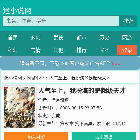
迷小说网
搜索
首页
玄幻
武侠
都市
历史
网游
科幻
言情
其他
排行
完本
登录
追看新章节，下载本站客户端无广告APP
↓↓↓
迷小说网
>
网游小说
> 人气至上，我扮演的是超级天才
人气至上，我扮演的是超级天才
作者：
桂月熬糖
更新时间：2026-06-15 23:07:56
状态：连载
最新章节：
第97章 摘下面具，蒙上眼（3合1）
加入书架
点击阅读