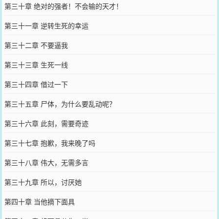
第三十章 绝对的强者！不会输的天才！
第三十一章 逆转生死的幸运
第三十二章 不要逼我
第三十三章 生死一线
第三十四章 借过一下
第三十五章 尸体，为什么要乱动呢？
第三十六章 此刻，需要奇迹
第三十七章 抱歉，我来晚了吗
第三十八章 伟大，无需多言
第三十九章 所以，讨厌她
第四十章 当他摘下面具