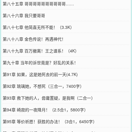
第八十五章 哥哥哥哥哥哥哥哥哥哥……
第八十六章 我只要哥哥
第八十七章 他简直无所不能！（3.3K）
第八十八章 金色传说！再遇神代！
第八十九章 百万撤离！王之谱系！（4K）
第九十章 当年的诉世竟是？好乱的关系！
第91章 如果，这是她死去的前一天(4.7K)
第92章 琉璃她，不想死（三合一，7400字）
第93章 救下她的人，毋庸置疑，是我啊（二合一）
第94章 崎寂的一夜降月！（2.5合1，5800字）
第95章 等价祈愿！获胜的办法！（3合1，6450字）