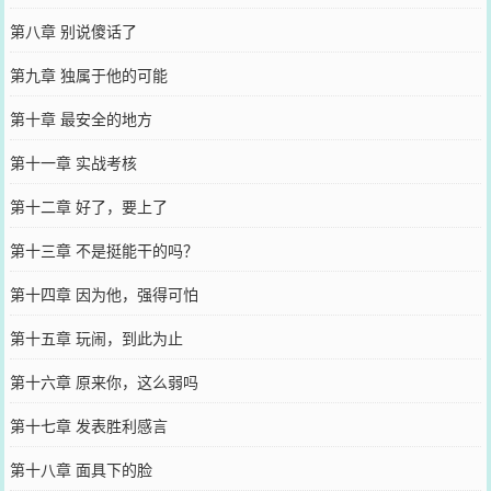
第八章 别说傻话了
第九章 独属于他的可能
第十章 最安全的地方
第十一章 实战考核
第十二章 好了，要上了
第十三章 不是挺能干的吗？
第十四章 因为他，强得可怕
第十五章 玩闹，到此为止
第十六章 原来你，这么弱吗
第十七章 发表胜利感言
第十八章 面具下的脸