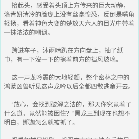
抬起头，感受着头顶上方传来的巨大动静，
洛青妍清冷的脸庞上没有丝毫惶恐，反倒是嘴角
轻扬，看着神色大变的楚放天六人的目光中带着
一抹浓浓的嘲讽。
跨进车子，沐雨晴趴在方向盘上，抽了纸
巾，有一下沒一下的擦着前方的挡风玻璃。
这一声龙吟震的大地轻颤，整个密林之中的
鸿蒙凶兽听见这声龙吟以后全都四散逃窜开去。
“放心，会找到破解之法的，那天你究竟着了
什么道，竟然能被困住？”黑龙王到现在也想不
明白，娜迦怎么就被抓了。