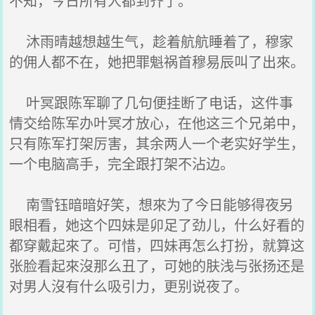
不知，今日所有人都到齐了。
沐雨晴越想越生气，趁着航航睡着了，穆家
的佣人都不在，她把罪魁祸首穆易辰叫了出來。
叶冥跟陈军聊了几句便挂断了电话，这件事
情交给陈军办叶冥才放心，在他这三个兄弟中，
只有陈军打架厉害，其余两人一个老实好学生，
一个电脑高手，完全跟打架不沾边。
南雪钰暗暗好笑，想來为了今日能够得夜另
眼相看，她这个四妹是卯足了劲儿，什么好看的
都穿戴起來了。可惜，四妹再怎么打扮，就算这
张脸看起來沒那么丑了，可她的肤浅与张扬还是
对男人沒有什么吸引力，更别说夜了。