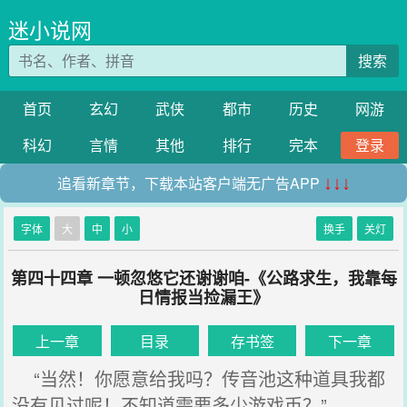
迷小说网
搜索
首页
玄幻
武侠
都市
历史
网游
科幻
言情
其他
排行
完本
登录
追看新章节，下载本站客户端无广告APP
↓↓↓
字体
大
中
小
换手
关灯
第四十四章 一顿忽悠它还谢谢咱-《公路求生，我靠每
日情报当捡漏王》
上一章
目录
存书签
下一章
“当然！你愿意给我吗？传音池这种道具我都
没有见过呢！不知道需要多少游戏币？”