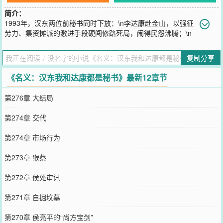
简介：
1993年，汉东两位前秘书同时下放：\n李达康赴金山，以强征
劳力、集资摊派的激进手段硬闯修路死局，闹得民怨沸腾；\n
周秉谦则来到百万人口贫困大县道口县，面对空心化的乡村、拖欠的
工资、闭塞的交通，他选择了另一条路。
复制分享
您要是觉得《
名义：汉东我和达康都是秘书
》还不错的话请不要忘记
向您QQ群和微博微信里的朋友推荐哦！
《名义：汉东我和达康都是秘书》最新12章节
第276章 大结局
第274章 交代
第274章 市场行为
第273章 猴蔡
第272章 侯处审讯
第271章 自掘坟墓
第270章 侯亮平的“尚方宝剑”