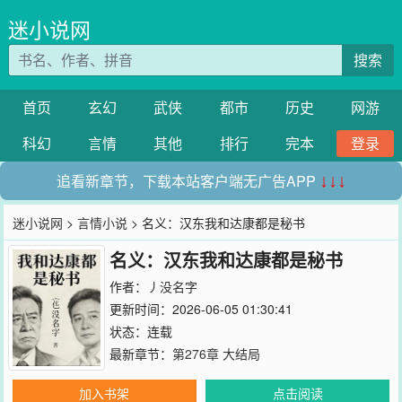
迷小说网
搜索
首页
玄幻
武侠
都市
历史
网游
科幻
言情
其他
排行
完本
登录
追看新章节，下载本站客户端无广告APP
↓↓↓
迷小说网
>
言情小说
> 名义：汉东我和达康都是秘书
名义：汉东我和达康都是秘书
作者：
丿没名字
更新时间：2026-06-05 01:30:41
状态：连载
最新章节：
第276章 大结局
加入书架
点击阅读