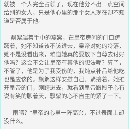
就被一个人完全占领了，现在他分不出一点空间
给别的女人，只是他心里的那个女人现在却不知
道是否属于他。
飘絮端着手中的燕窝，在皇帝房间的门口踌
躇着，她不知道该不该进去，皇帝对她的冷落，
她不是没看出来，难道她真的要放下自尊去讨好
他吗？这会不会让皇帝有其他的想法呢？算了，
不管了，他是为了我受伤的，我炖点补品给他吃
也是应该的。飘絮这样安慰自己。紧接着，她推
开皇帝的门，刚跨进去，就看到皇帝跟段子心有
说有笑的聊着天，飘絮的心不自主的紧了一下。
“雨晴？”皇帝的心里一阵高兴，不过表面上却
没什么。