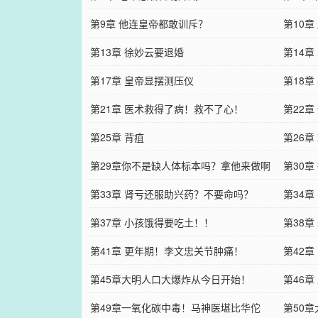
第9章 他连皇帝都敢训斥？
第10
第13章 徐妙云要退婚
第14
第17章 皇帝显摆测压仪
第18
第21章 医术救得了病！救不了心！
第22
第25章 背疽
第26
第29章你不是缺人体标本吗？拿他来做啊
第30
第33章 肾亏还服助兴药？不要命吗？
第34
第37章 小孩饿得要吃土！！
第38
第41章 更年期！李文忠关节肿痛！
第42
第45章大明人口大爆炸从今日开始！
第46
第49章一氧化碳中毒！马神医堪比华佗
第50