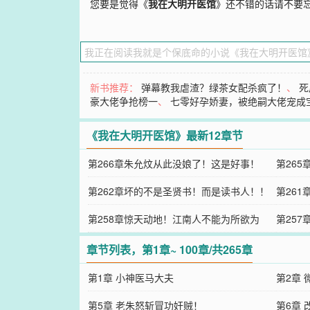
您要是觉得《
我在大明开医馆
》还不错的话请不要
新书推荐：
弹幕教我虐渣？绿茶女配杀疯了！
、
死
豪大佬争抢榜一
、
七零好孕娇妻，被绝嗣大佬宠成
《我在大明开医馆》最新12章节
第266章朱允炆从此没娘了！这是好事！
第26
第262章坏的不是圣贤书！而是读书人！！
第26
第258章惊天动地！江南人不能为所欲为
第25
章节列表，第1章~ 100章/共265章
第1章 小神医马大夫
第2章
第5章 老朱怒斩冒功奸贼！
第6章