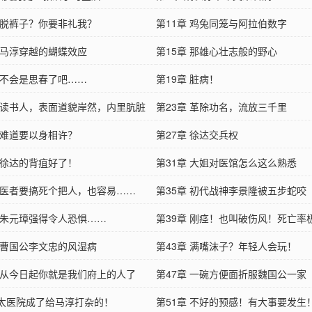
章 脱裤子？你要非礼我？
第11章 鸡兔同笼与阿拉伯数字
章 马淳穿越的蝴蝶效应
第15章 那雄心壮志般的野心
章 不会是思春了吧……
第19章 脏病！
章 读书人，表面道貌岸然，内里肮脏
第23章 革除功名，流放三千里
章 难道要以身相许？
第27章 徐达交兵权
章 徐达的背疽好了！
第31章 大姐对医馆怎么这么熟悉
章 医者要搞死个把人，也容易……
第35章 初代战神李景隆被五步蛇咬
章 朱元璋强得令人恐惧……
第39章 刚痉！也叫破伤风！死亡率
章 曹国公李文忠的风湿病
第43章 满嘴沫子？年轻人会玩！
章 从今日起你就是我们府上的人了
第47章 一碗方便面折服魏国公一家
章太医院成了给马淳打杂的！
第51章 不好的预感！有大事要发生