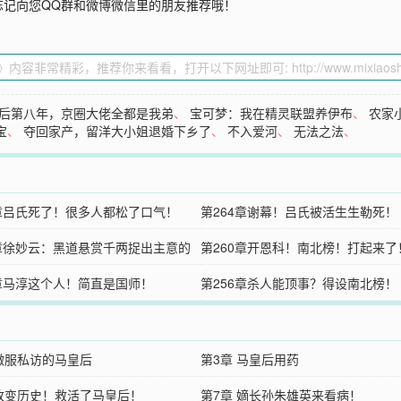
忘记向您QQ群和微博微信里的朋友推荐哦！
后第八年，京圈大佬全都是我弟
、
宝可梦：我在精灵联盟养伊布
、
农家
宝
、
夺回家产，留洋大小姐退婚下乡了
、
不入爱河
、
无法之法
、
5章吕氏死了！很多人都松了口气！
第264章谢幕！吕氏被活生生勒死！
1章徐妙云：黑道悬赏千两捉出主意的
第260章开恩科！南北榜！打起来了
7章马淳这个人！简直是国师！
第256章杀人能顶事？得设南北榜！
 微服私访的马皇后
第3章 马皇后用药
 改变历史！救活了马皇后！
第7章 嫡长孙朱雄英来看病！