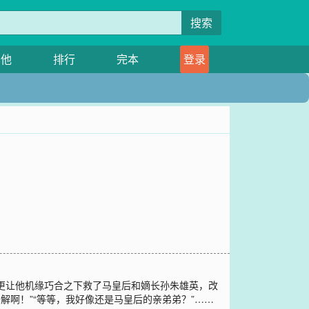
搜索
其他
排行
完本
登录
更让他机缘巧合之下救了马皇后和嫡长孙朱雄英，改
解啊！”“等等，我好像还是马皇后的亲弟弟？”……