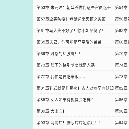
第53章 朱元璋：朝廷养你们这些官员吃干
第54章
第57章全民防疫！老鼠迎来灭顶之灾第
第58
第61章马大夫不好了！徐小姐晕倒了！
第62
第65章夫君，你可能是马皇后的弟弟
第66
第69章 残忍的幻肢痛！！
第70
第73章 陛下的路引制度就是人祸
第74
第77章 我怕是要吃牢饭……
第78
第81章乳岩就是乳腺癌！古人对癌早有认知
第82章
第85章 女人如果有狐臭会怎样？
第86
第89章 大出血！
第90
第93章 消渴症！糖尿病病足溃烂！！
第94