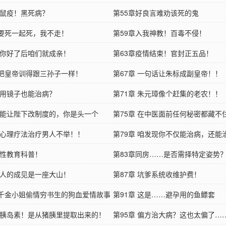
 鼠疫！黑死病？
第55章好良言难劝该死的鬼
章要死一起死，我不走！
第59章入我神教！百毒不侵！
章 你好了后咱们就成亲！
第63章疫情结束！官封正五品！
章把皇帝训得跟三孙子一样！
第67章 一句话让朱标成副皇帝！！
章 用镜子也能治病？
第71章 朱元璋像个赶集的老农！！
章 能让陛下改制度的，你是头一个
第75章 在中医面前任何秘密都藏不
章 心理疗法治疗男人不举！！
第79章 咱发现你不仅能治病，还能
 性教育科普！
第83章同房……是否需择特定姿势
章 人的成见是一座大山！
第87章 坑爹系统收维护费！
章千金小姐偷情穷书生的狗血爱情故事
第91章 这是……避孕用的鱼鳔套
章 胰岛素！是从猪胰里提取出来的！
第95章 偏方治大病？这也太偏了…