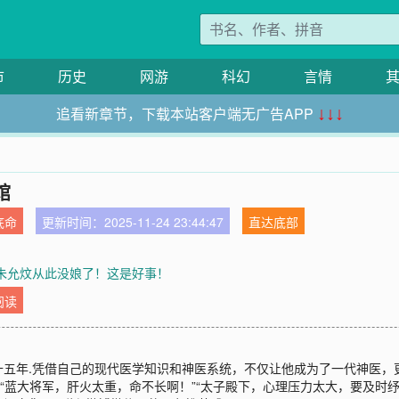
市
历史
网游
科幻
言情
追看新章节，下载本站客户端无广告APP
↓↓↓
馆
底命
更新时间：2025-11-24 23:44:47
直达底部
章朱允炆从此没娘了！这是好事！
阅读
十五年.凭借自己的现代医学知识和神医系统，不仅让他成为了一代神医，
“蓝大将军，肝火太重，命不长啊！”“太子殿下，心理压力太大，要及时纾