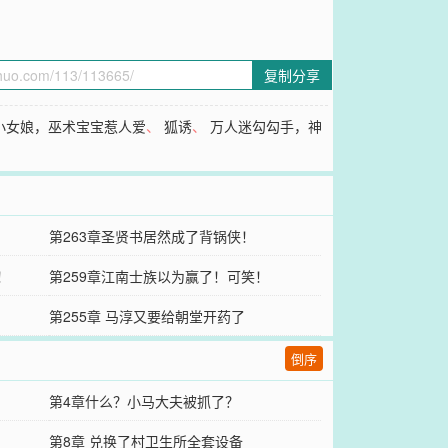
复制分享
小女娘，巫术宝宝惹人爱
、
狐诱
、
万人迷勾勾手，神
第263章圣贤书居然成了背锅侠！
！
第259章江南士族以为赢了！可笑！
第255章 马淳又要给朝堂开药了
倒序
第4章什么？小马大夫被抓了？
第8章 兑换了村卫生所全套设备