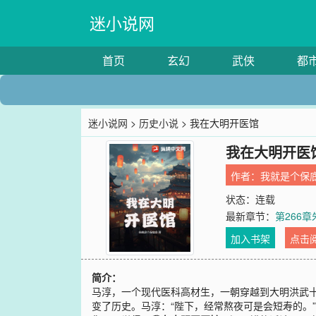
迷小说网
首页
玄幻
武侠
都
迷小说网
>
历史小说
> 我在大明开医馆
我在大明开医
作者：
我就是个保
状态：连载
最新章节：
第266
加入书架
点击
简介：
马淳，一个现代医科高材生，一朝穿越到大明洪武
变了历史。马淳：“陛下，经常熬夜可是会短寿的。”