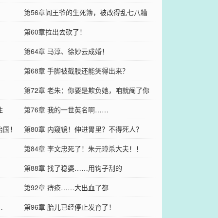
第56章阎王爷的生死簿，被改得乱七八糟
第60章拉出去砍了！
第64章 马淳、徐妙云成婚！
第68章 手脚被截肢还能笑得出来？
第72章 老朱：你要是欺负她，咱就阉了你
住
第76章 我的一世英名啊……
治国！
第80章 内窥镜！伸进胃里？不得死人？
？
第84章 李文忠死了！朱元璋杀大夫！！
第88章 找了稳婆……用钩子刮的
第92章 痔疮……大出血了都
…
第96章 胎儿已经停止发育了！