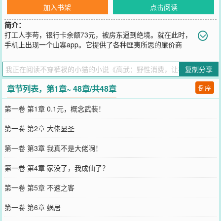
加入书架
点击阅读
简介：
打工人李苟，银行卡余额73元，被房东逼到绝境。就在此时，
手机上出现一个山寨app。它提供了各种匪夷所思的廉价商
品，李苟抱着死马当活马医的心态点了购买。下一秒，实体刮刮卡凭
空出现！刮开后，中奖499元！“这app……竟然是真的？！”无论多么
复制分享
廉价的商品，都会按照其最夸张的宣传语100%具现化！当他用香水引
发全小区混乱逃脱房东，用脑回路药丸吓跑高利贷，系统提示出现
章节列表，第1章~ 48章/共48章
倒序
了：【恭喜解锁：概念武装·丐版！】【恭喜解锁：法则基石·边角
料！】【恭喜解锁：创世套餐体验装·简配！】“我靠，连创世都有简配
第一卷 第1章 0.1元，概念武装！
版？！”
您要是觉得《
高武：野性消费，让神魔为我加班
》还不错的话请不要
第一卷 第2章 大佬显圣
忘记向您QQ群和微博微信里的朋友推荐哦！
第一卷 第3章 我真不是大佬啊！
第一卷 第4章 家没了，我成仙了？
第一卷 第5章 不速之客
第一卷 第6章 蜗居