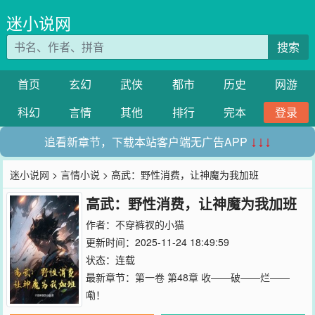
迷小说网
搜索
首页
玄幻
武侠
都市
历史
网游
科幻
言情
其他
排行
完本
登录
追看新章节，下载本站客户端无广告APP
↓↓↓
迷小说网
>
言情小说
> 高武：野性消费，让神魔为我加班
高武：野性消费，让神魔为我加班
作者：
不穿裤衩的小猫
更新时间：2025-11-24 18:49:59
状态：连载
最新章节：
第一卷 第48章 收——破——烂——
嘞！