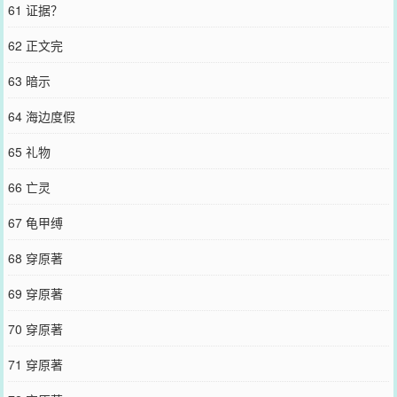
61 证据？
62 正文完
63 暗示
64 海边度假
65 礼物
66 亡灵
67 龟甲缚
68 穿原著
69 穿原著
70 穿原著
71 穿原著