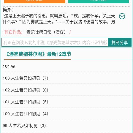
简介：
“这是上天赐予我的恩惠，就叫惠吧。”“欸，是我怀孕，关上天
什么事？”“因为霁就是上天。”……关于我踹飞便当的故事，男
主甚尔自割肉产粮文，存稿已经二十章（还剩十章）。主第一人称辅
其它作品：
贵妃吐槽日常（清穿）
/
第三人称（其他人心理活动时这个视角）段评已开求个收藏，救救孩
子吧~
复制分享
您要是觉得《
漂亮赘婿甚尔君
》还不错的话请不要忘记向您QQ群和微
博微信里的朋友推荐哦！
《漂亮赘婿甚尔君》最新12章节
104 完
103 人生若只如初见（7）
102 人生若只如初见（6）
101 人生若只如初见（5）
100 人生若只如初见（4）
99 人生若只如初见（3）