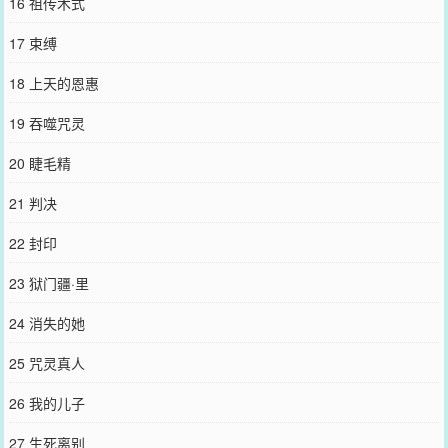
16 祖传术式
17 束缚
18 上天的恩惠
19 吞噬咒灵
20 睫毛精
21 判决
22 封印
23 狱门疆·里
24 消失的她
25 咒灵真人
26 我的儿子
27 生死离别