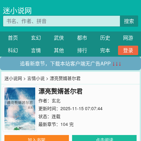
迷小说网
搜索
首页
玄幻
武侠
都市
历史
网游
科幻
言情
其他
排行
完本
登录
追看新章节，下载本站客户端无广告APP
↓↓↓
迷小说网
>
言情小说
> 漂亮赘婿甚尔君
漂亮赘婿甚尔君
作者：
玄北
更新时间：2025-11-15 07:07:44
状态：连载
最新章节：
104 完
加入书架
点击阅读